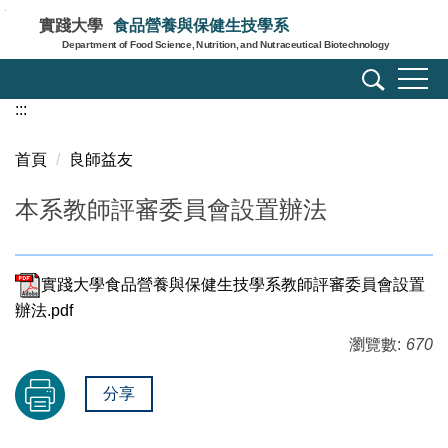
跳
實踐大學
食品營養與保健生技學系
到
Department of Food Science, Nutrition, and Nutraceutical Biotechnology
主
要
:::
內
容
區
首頁
良師益友
本系教師評審委員會設置辦法
實踐大學食品營養與保健生技學系教師評審委員會設置
辦法.pdf
瀏覽數:
670
分享