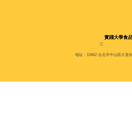
實踐大學
食
:::
地址：10462 台北市中山區大直街70號 E棟