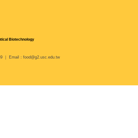
tical Biotechnology
 Email：food@g2.usc.edu.tw