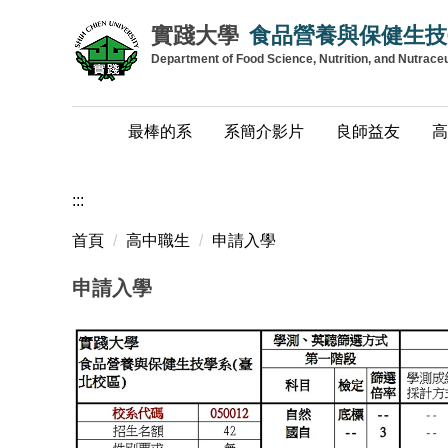
跳
實踐大學
食品營養與保健生技
到
Department of Food Science, Nutrition, and Nutrace
主
要
內
最棒的系
系簡介影片
良師益友
高
容
區
:::
首頁
高中職生
申請入學
申請入學