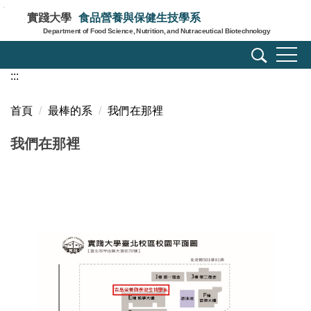
跳
實踐大學
食品營養與保健生技學系
到
Department of Food Science, Nutrition, and Nutraceutical Biotechnology
主
要
:::
內
容
區
首頁
最棒的系
我們在那裡
我們在那裡