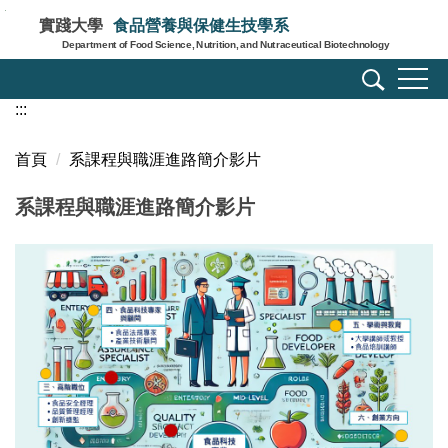
跳
實踐大學
食品營養與保健生技學系
到
Department of Food Science, Nutrition, and Nutraceutical Biotechnology
主
要
:::
內
容
區
首頁
系課程與職涯進路簡介影片
系課程與職涯進路簡介影片