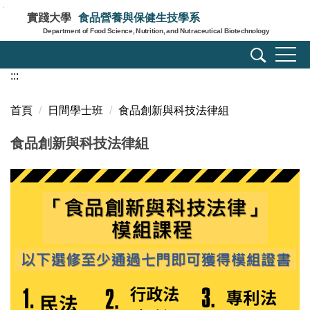
跳
實踐大學
食品營養與保健生技學系
到
Department of Food Science, Nutrition, and Nutraceutical Biotechnology
主
要
:::
內
容
區
首頁
日間學士班
食品創新與科技法律組
食品創新與科技法律組