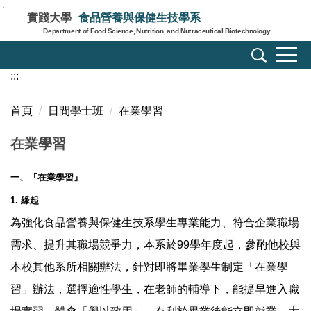
跳
實踐大學
食品營養與保健生技學系
到
Department of Food Science, Nutrition, and Nutraceutical Biotechnology
主
要
:::
內
容
區
首頁
日間學士班
在業學習
在業學習
一、『在業學習』
1. 緣起
為強化食品營養與保健生技系學生專業能力、符合企業職場
需求、提升其職場競爭力，本系於99學年度起，參酌他校與
本校其他系所相關辦法，針對即將畢業學生制定「在業學
習」辦法，選擇適性學生，在老師的輔導下，能提早進入職