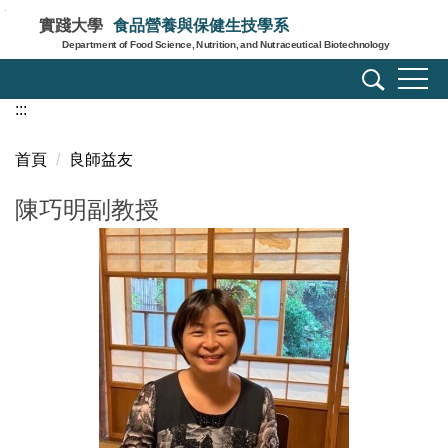
跳
實踐大學
食品營養與保健生技學系
到
Department of Food Science, Nutrition, and Nutraceutical Biotechnology
主
要
:::
內
容
區
首頁
良師益友
陳巧明副教授