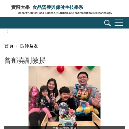
跳
實踐大學
食品營養與保健生技學系
到
Department of Food Science, Nutrition, and Nutraceutical Biotechnology
主
要
:::
內
容
區
首頁
良師益友
曾郁堯副教授
曾郁堯老師照片