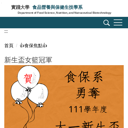
跳
實踐大學
食品營養與保健生技學系
到
Department of Food Science, Nutrition, and Nutraceutical Biotechnology
主
要
:::
內
容
區
首頁
👍️食保焦點👍️
新生盃女籃冠軍