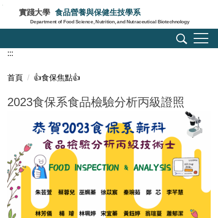
跳
實踐大學
食品營養與保健生技學系
到
Department of Food Science, Nutrition, and Nutraceutical Biotechnology
主
要
:::
內
容
區
首頁
👍️食保焦點👍️
2023食保系食品檢驗分析丙級證照