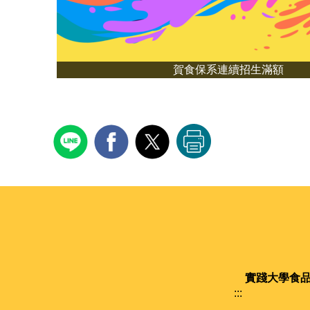
賀食保系連續招生滿額
實踐大學
食
:::