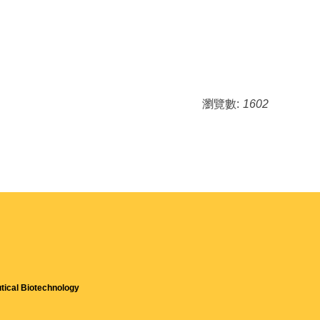
瀏覽數:
1602
tical Biotechnology