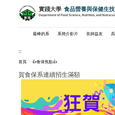
跳
實踐大學
食品營養與保健生技
到
Department of Food Science, Nutrition, and Nutrace
主
要
內
最棒的系
系簡介影片
良師益友
高
容
區
:::
首頁
👍️食保焦點👍️
賀食保系連續招生滿額