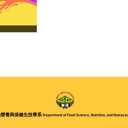
品營養與保健生技學系
Department of Food Science, Nutrition, and Nutraceu