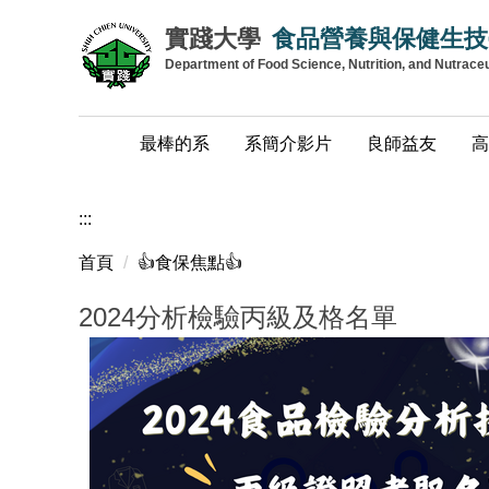
跳
實踐大學
食品營養與保健生技
到
Department of Food Science, Nutrition, and Nutrace
主
要
內
最棒的系
系簡介影片
良師益友
高
容
區
:::
首頁
👍️食保焦點👍️
2024分析檢驗丙級及格名單