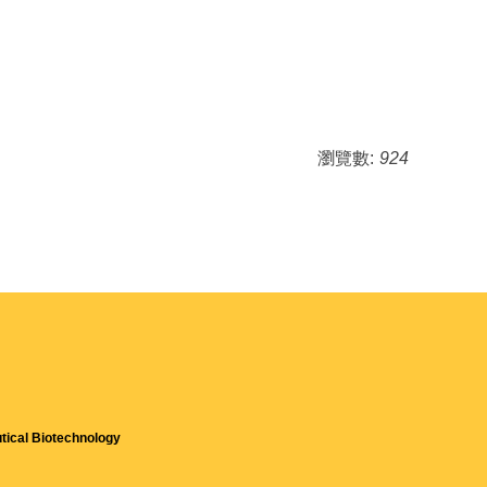
瀏覽數:
924
tical Biotechnology