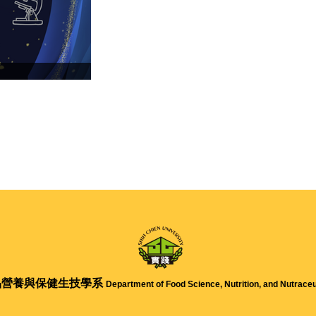
品營養與保健生技學系
Department of Food Science, Nutrition, and Nutraceu