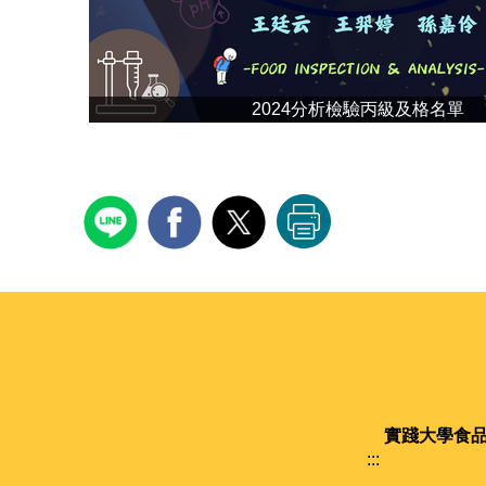
2024分析檢驗丙級及格名單
實踐大學
食
:::