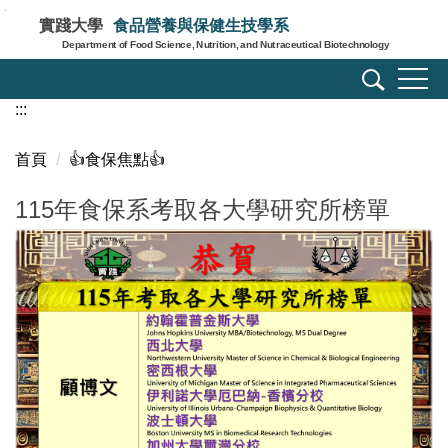
跳
實踐大學
食品營養與保健生技學系
到
Department of Food Science, Nutrition, and Nutraceutical Biotechnology
主
要
:::
內
容
區
首頁
👍️食保焦點👍️
115年食保系考取各大學研究所榜單