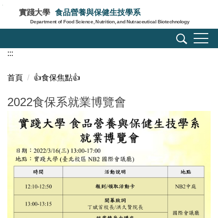
跳
實踐大學
食品營養與保健生技學系
到
Department of Food Science, Nutrition, and Nutraceutical Biotechnology
主
要
:::
內
容
區
首頁
👍️食保焦點👍️
2022食保系就業博覽會