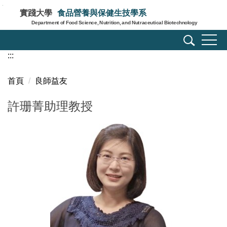
跳
實踐大學
食品營養與保健生技學系
到
Department of Food Science, Nutrition, and Nutraceutical Biotechnology
主
要
:::
內
容
區
首頁
良師益友
許珊菁助理教授