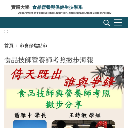
跳
實踐大學
食品營養與保健生技學系
到
Department of Food Science, Nutrition, and Nutraceutical Biotechnology
主
要
:::
內
容
區
首頁
👍️食保焦點👍️
食品技師營養師考照撇步海報