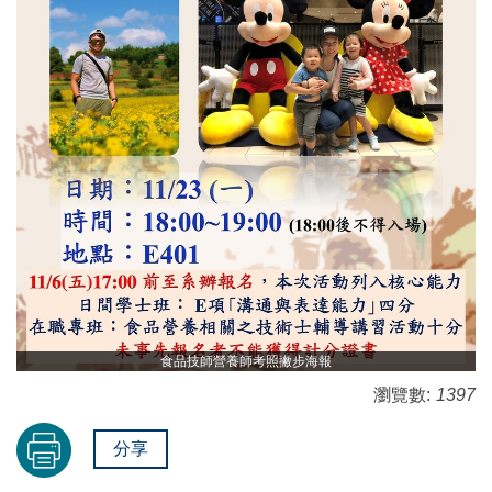
食品技師營養師考照撇步海報
瀏覽數:
1397
分享